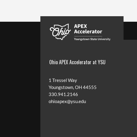
Ohio APEX Accelerator at YSU
1 Tressel Way
Youngstown, OH 44555
330.941.2146
ohioapex@ysu.edu