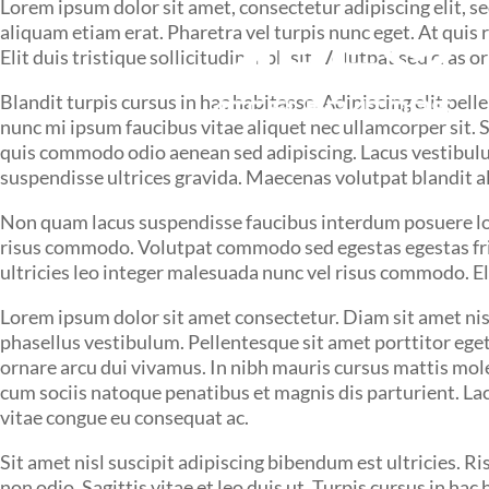
Lorem ipsum dolor sit amet, consectetur adipiscing elit, 
aliquam etiam erat. Pharetra vel turpis nunc eget. At quis
Elit duis tristique sollicitudin nibh sit. Volutpat sed cr
Blandit turpis cursus in hac habitasse. Adipiscing elit pel
nunc mi ipsum faucibus vitae aliquet nec ullamcorper sit.
quis commodo odio aenean sed adipiscing. Lacus vestibulum
suspendisse ultrices gravida. Maecenas volutpat blandit a
Non quam lacus suspendisse faucibus interdum posuere lo
risus commodo. Volutpat commodo sed egestas egestas fring
ultricies leo integer malesuada nunc vel risus commodo. El
Lorem ipsum dolor sit amet consectetur. Diam sit amet nisl
phasellus vestibulum. Pellentesque sit amet porttitor eget
ornare arcu dui vivamus. In nibh mauris cursus mattis moles
cum sociis natoque penatibus et magnis dis parturient. Lacu
vitae congue eu consequat ac.
Sit amet nisl suscipit adipiscing bibendum est ultricies. Ri
non odio. Sagittis vitae et leo duis ut. Turpis cursus in 