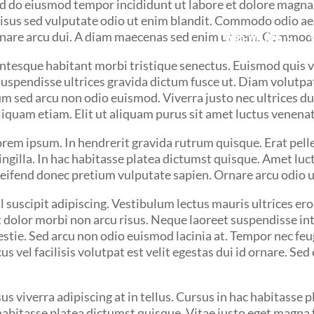
sed do eiusmod tempor incididunt ut labore et dolore magna
 risus sed vulputate odio ut enim blandit. Commodo odio ae
as ornare arcu dui. A diam maecenas sed enim ut sem. Commod
Who We Are
lentesque habitant morbi tristique senectus. Euismod quis v
 Suspendisse ultrices gravida dictum fusce ut. Diam volutp
 sed arcu non odio euismod. Viverra justo nec ultrices du
liquam etiam. Elit ut aliquam purus sit amet luctus venena
rem ipsum. In hendrerit gravida rutrum quisque. Erat pel
illa. In hac habitasse platea dictumst quisque. Amet luctu
eifend donec pretium vulputate sapien. Ornare arcu odio ut
 suscipit adipiscing. Vestibulum lectus mauris ultrices er
 dolor morbi non arcu risus. Neque laoreet suspendisse int
tie. Sed arcu non odio euismod lacinia at. Tempor nec feugi
s vel facilisis volutpat est velit egestas dui id ornare. S
sus viverra adipiscing at in tellus. Cursus in hac habitasse
hac habitasse platea dictumst quisque. Vitae justo eget mag