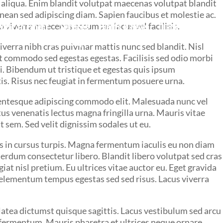
 aliqua. Enim blandit volutpat maecenas volutpat blandit
nean sed adipiscing diam. Sapien faucibus et molestie ac.
o viverra maecenas accumsan lacus vel facilisis.
What to Expect
Services
Events & News
Quick Links
Internship
iverra nibh cras pulvinar mattis nunc sed blandit. Nisl
at commodo sed egestas egestas. Facilisis sed odio morbi
i. Bibendum ut tristique et egestas quis ipsum
tis. Risus nec feugiat in fermentum posuere urna.
lentesque adipiscing commodo elit. Malesuada nunc vel
s venenatis lectus magna fringilla urna. Mauris vitae
 sem. Sed velit dignissim sodales ut eu.
os in cursus turpis. Magna fermentum iaculis eu non diam
erdum consectetur libero. Blandit libero volutpat sed cras
at nisl pretium. Eu ultrices vitae auctor eu. Eget gravida
ed elementum tempus egestas sed sed risus. Lacus viverra
 platea dictumst quisque sagittis. Lacus vestibulum sed arcu
na fermentum. Mauris pharetra et ultrices neque ornare